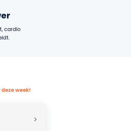
wer
, cardio
idt.
r deze week!