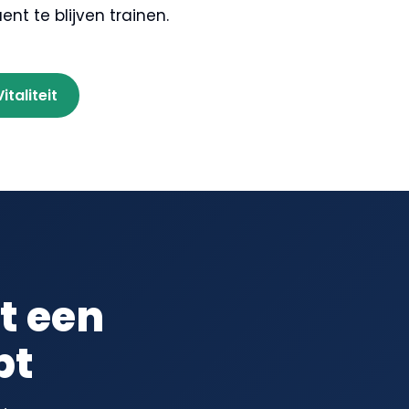
nt te blijven trainen.
Vitaliteit
t een
pt