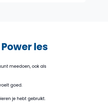
y Power les
g kunt meedoen, ook als
voelt goed.
eren je hebt gebruikt.