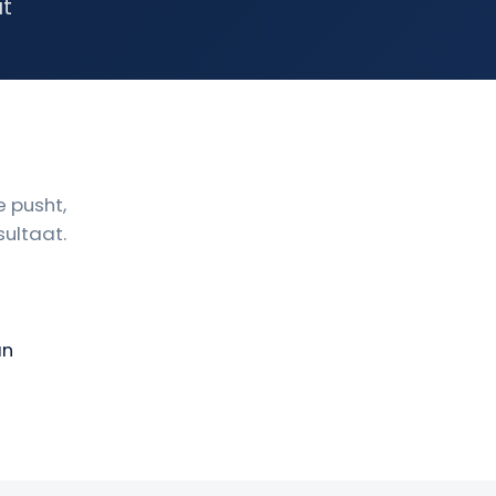
at
e pusht,
sultaat.
an