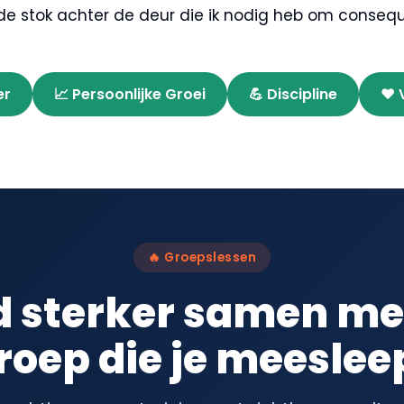
s de stok achter de deur die ik nodig heb om conseque
er
📈 Persoonlijke Groei
💪 Discipline
❤️ 
🔥 Groepslessen
 sterker samen me
roep die je meeslee