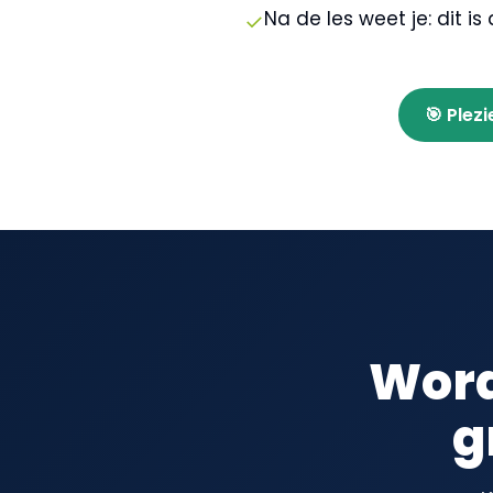
Na de les weet je: dit i
✓
🎯 Plezi
Word
g