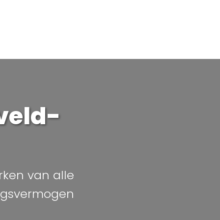
veld-
rken van alle
ingsvermogen