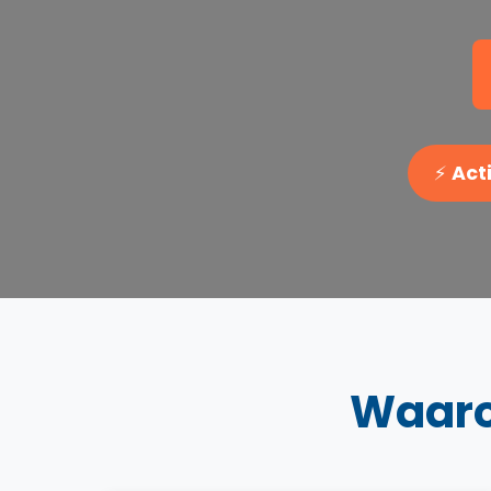
⚡
Acti
Waaro