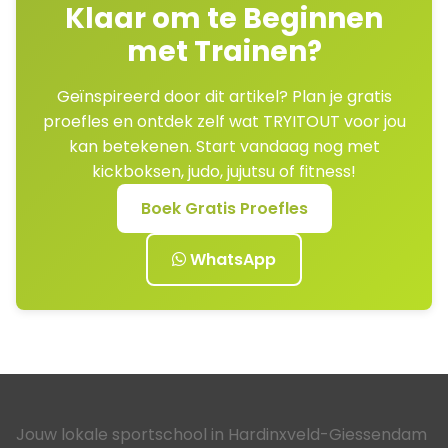
Klaar om te Beginnen
met Trainen?
Geïnspireerd door dit artikel? Plan je gratis
proefles en ontdek zelf wat TRYITOUT voor jou
kan betekenen. Start vandaag nog met
kickboksen, judo, jujutsu of fitness!
Boek Gratis Proefles
WhatsApp
Jouw lokale sportschool in Hardinxveld-Giessendam