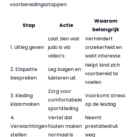
voorbereidingsstappen:
Waarom
Stap
Actie
belangrijk
Laat zien wat
Vermindert
1. Uitleg geven
judo is via
onzekerheid en
video’s
wekt interesse
Helpt kind zich
2. Etiquette
Leg buigen en
voorbereid te
bespreken
luisteren uit
voelen
Zorg voor
3. Kleding
Voorkomt stress
comfortabele
klaarmaken
op de lesdag
sportkleding
4.
Vertel dat
Neemt
Verwachtingen
fouten maken
prestatiedruk
stellen
normaal is
weg