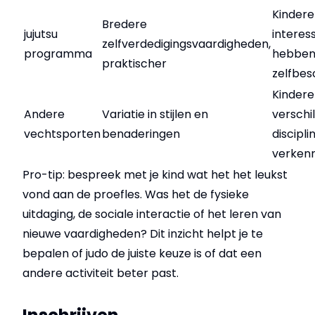
Kindere
Bredere
jujutsu
interes
zelfverdedigingsvaardigheden,
programma
hebben
praktischer
zelfbe
Kindere
Andere
Variatie in stijlen en
verschi
vechtsporten
benaderingen
discipli
verken
Pro-tip: bespreek met je kind wat het het leukst
vond aan de proefles. Was het de fysieke
uitdaging, de sociale interactie of het leren van
nieuwe vaardigheden? Dit inzicht helpt je te
bepalen of judo de juiste keuze is of dat een
andere activiteit beter past.