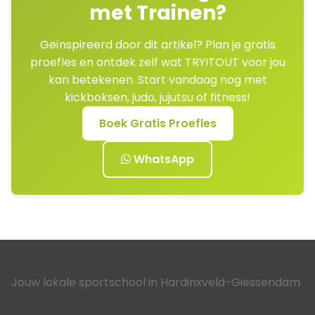
met Trainen?
Geïnspireerd door dit artikel? Plan je gratis
proefles en ontdek zelf wat TRYITOUT voor jou
kan betekenen. Start vandaag nog met
kickboksen, judo, jujutsu of fitness!
Boek Gratis Proefles
WhatsApp
Jouw lokale sportschool in Hardinxveld-Giessendam