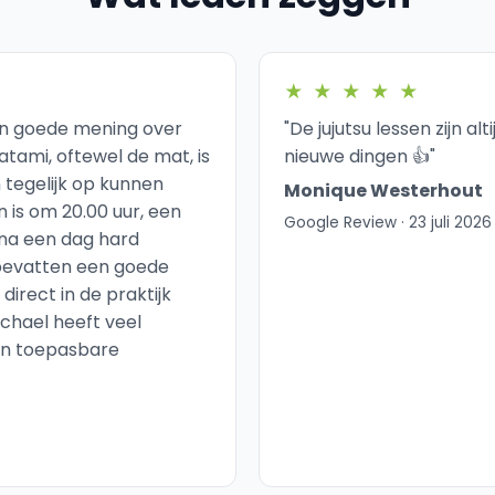
★
★
★
★
★
een goede mening over
"De jujutsu lessen zijn al
atami, oftewel de mat, is
nieuwe dingen 👍"
tegelijk op kunnen
Monique Westerhout
n is om 20.00 uur, een
Google Review · 23 juli 2026
na een dag hard
 bevatten een goede
irect in de praktijk
chael heeft veel
en toepasbare