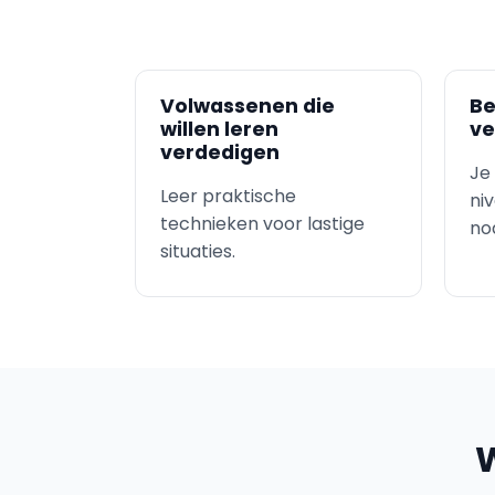
Volwassenen die
Be
willen leren
ve
verdedigen
Je
Leer praktische
ni
technieken voor lastige
nod
situaties.
W