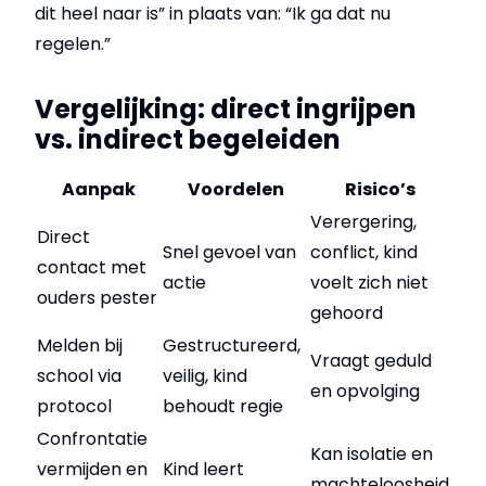
dit heel naar is” in plaats van: “Ik ga dat nu
regelen.”
Vergelijking: direct ingrijpen
vs. indirect begeleiden
Aanpak
Voordelen
Risico’s
Verergering,
Direct
Snel gevoel van
conflict, kind
contact met
actie
voelt zich niet
ouders pester
gehoord
Melden bij
Gestructureerd,
Vraagt geduld
school via
veilig, kind
en opvolging
protocol
behoudt regie
Confrontatie
Kan isolatie en
vermijden en
Kind leert
machteloosheid