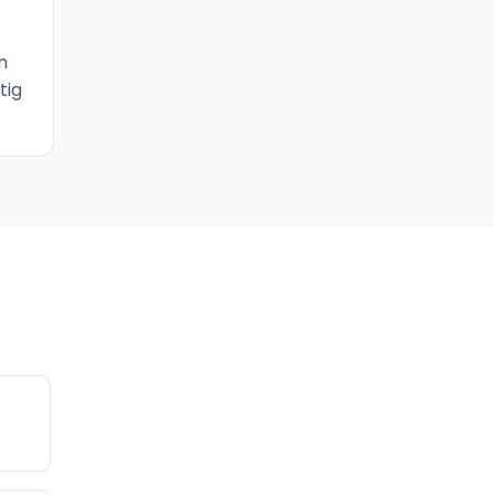
n
tig