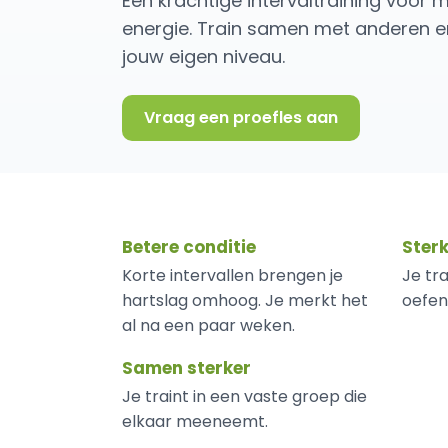
Een krachtige intervaltraining voor m
energie. Train samen met anderen en
jouw eigen niveau.
Vraag een proefles aan
Voordelen van 
Betere conditie
Ster
Korte intervallen brengen je
Je tra
hartslag omhoog. Je merkt het
oefen
al na een paar weken.
Samen sterker
Je traint in een vaste groep die
elkaar meeneemt.