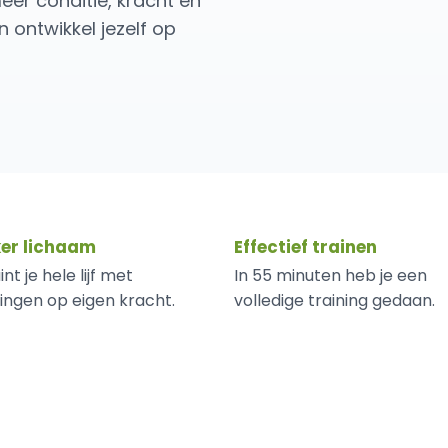
eer conditie, kracht en
 ontwikkel jezelf op
Tabata
ker lichaam
Effectief trainen
int je hele lijf met
In 55 minuten heb je een
ingen op eigen kracht.
volledige training gedaan.